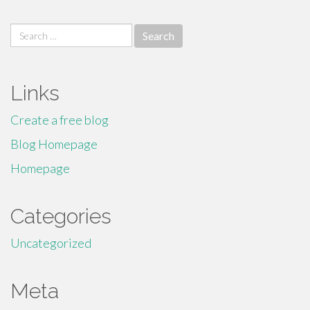
Search
for:
Links
Create a free blog
Blog Homepage
Homepage
Categories
Uncategorized
Meta